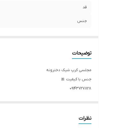
قد
جنس
توضیحات
مجلسی کرپ شیک دخترونه
جنس با کیفیت 🎀
۰۹۱۴۳۷۲۷۸۲۸
دوستان عزیز در صورت وجود هر گونه مشکل در لباس امک
نظرات