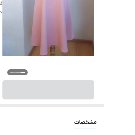
ق
ج
مشخصات