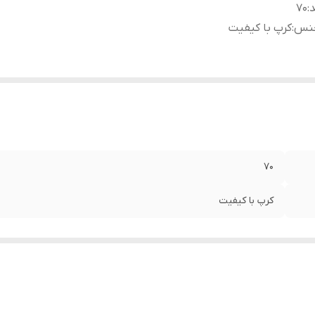
د
:
۷۰
نس
:
کرپ با کیفیت
۷۰
کرپ با کیفیت