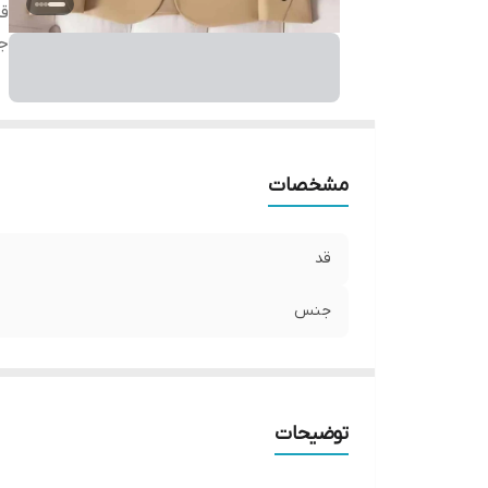
ق
ج
مشخصات
قد
جنس
توضیحات