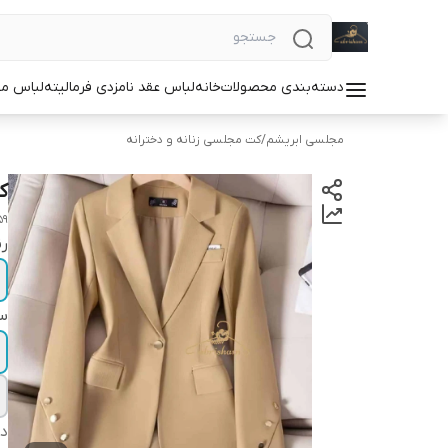
دسته‌بندی محصولات
خانه
لباس عقد نامزدی فرمالیته
لباس م
مجلسی ابریشم
/
کت مجلسی زنانه و دخترانه
ک
59
ر
سا
دس