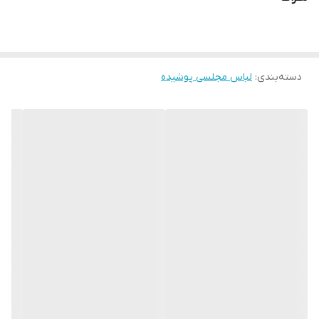
دوستان عزیز در صورت وجود هر گونه مشکل در لباس امکان تعویض
محصول وجود دارد. این سایت فقط امکان تعویض سایز دارد و مرجوع
دسته‌بندی
:
لباس مجلسی پوشیده
ندارد لطفا در انتخاب خود دقت فرمائید ۰