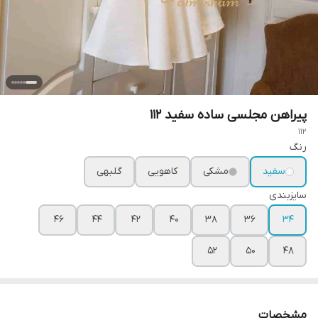
پیراهن مجلسی ساده سفید ۱۱۲
112
رنگ
سفید
مشکی
کاهویی
گلبهی
سایزبندی
۴۶
۴۴
۴۲
۴۰
۳۸
۳۶
۳۴
۵۲
۵۰
۴۸
مشخصات