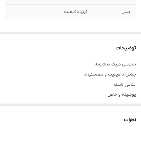
جنس
کرپ با کیفیت
توضیحات
مجلسی شیک دخترونه
جنس با کیفیت و تضمینی🎀
تنخور شیک
پوشیده و خاص
۰۹۱۴۳۷۲۷۸۲۸
نظرات
دوستان عزیز در صورت وجود هر گونه مشکل در لباس امکان تعویض
محصول وجود دارد. این سایت فقط امکان تعویض سایز دارد و مرجوع