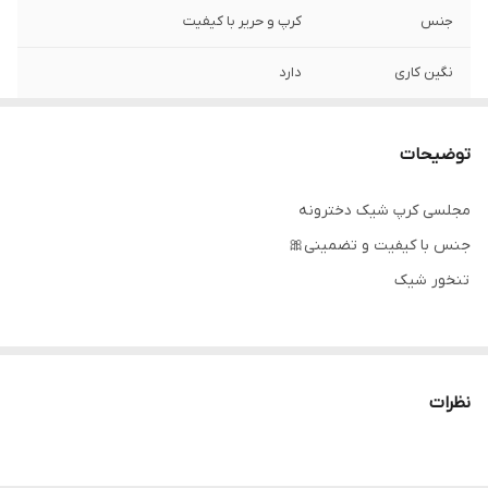
جنس
کرپ و حریر با کیفیت
نگین کاری
دارد
توضیحات
مجلسی کرپ شیک دخترونه
جنس با کیفیت و تضمینی🎀
تنخور شیک
۰۹۱۴۳۷۲۷۸۲۸
نظرات
دوستان عزیز در صورت وجود هر گونه مشکل در لباس امکان تعویض
محصول وجود دارد. این سایت فقط امکان تعویض سایز دارد و مرجوع