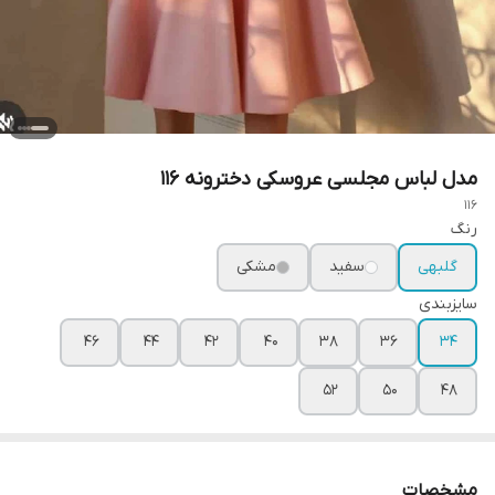
مدل لباس مجلسی عروسکی دخترونه ۱۱۶
116
رنگ
گلبهی
سفید
مشکی
سایزبندی
۴۶
۴۴
۴۲
۴۰
۳۸
۳۶
۳۴
۵۲
۵۰
۴۸
مشخصات