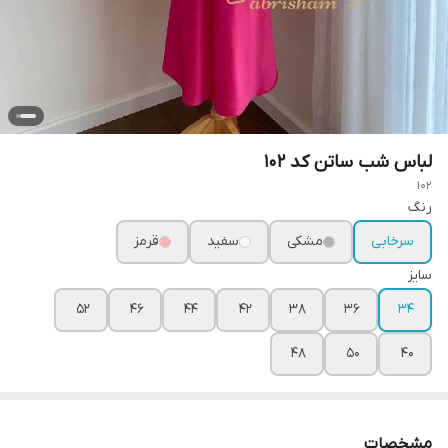
لباس شب ساتن کد ۱۰۲
102
رنگ
سرخابی
مشکی
سفید
قرمز
سایز
۵۲
۴۶
۴۴
۴۲
۳۸
۳۶
۳۴
۴۸
۵۰
۴۰
مشخصات