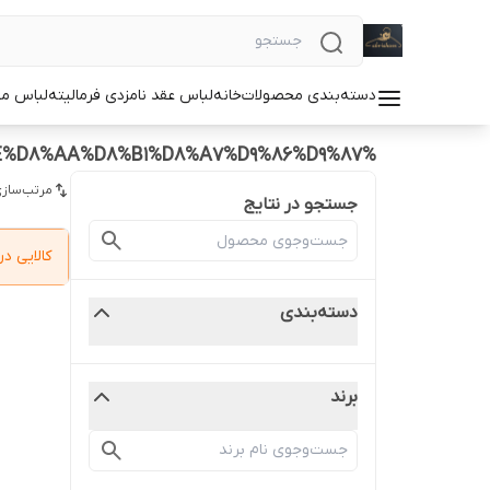
دسته‌بندی محصولات
خانه
لباس عقد نامزدی فرمالیته
لباس م
%D9%85%D8%A7%D9%86%D8%AA%D9%88%20%D8%AF%D8%AE%D8%AA%D8%B1%D8%A7%D9%86%D9%87
مرتب‌سازی
جستجو در نتایج
کالایی 
دسته‌بندی
برند