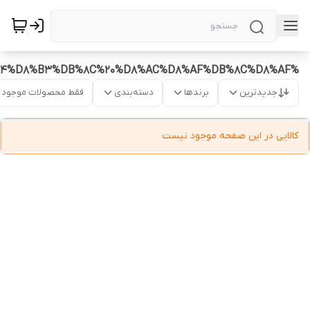
%DA%A9%D8%AA%20%D9%85%D8%AC%D9%84%D8%B3%DB%8C%20%D8%AC%D8%AF%DB%8C%D8%AF
جدیدترین
برندها
دسته‌بندی
فقط محصولات موجود
کالایی در این صفحه موجود نیست