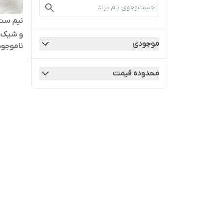
نیم ست 
و شیک رن
موجودی
ناموجود
محدوده قیمت