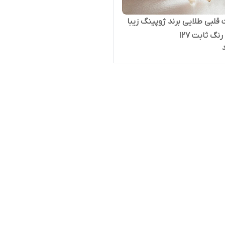
قلبی طلایی برند ژوپینگ زیبا
گ ثابت ۱۲۷