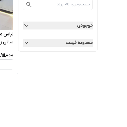
موجودی
لباس مج
ساتن زیب
محدوده قیمت
,911,000