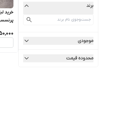
برند
خرید ل
پرنسسی ۵
50,000
موجودی
محدوده قیمت