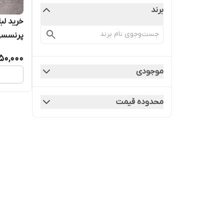
برند
خرید ل
پرنسسی ۵
50,000
موجودی
محدوده قیمت