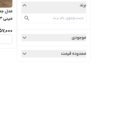
برند
مدل جد
مینی ۱۷۳
57,000
موجودی
محدوده قیمت