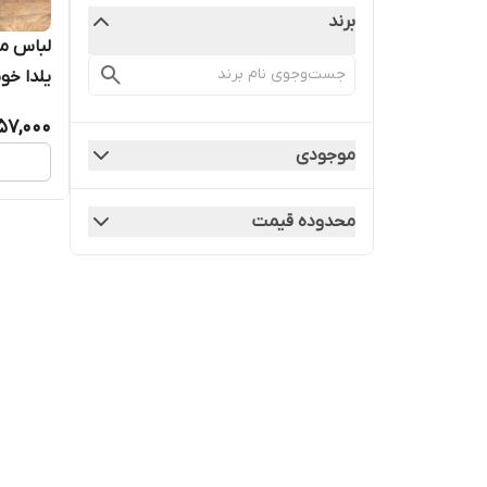
برند
لباس م
یلدا خوش
57,000
موجودی
محدوده قیمت