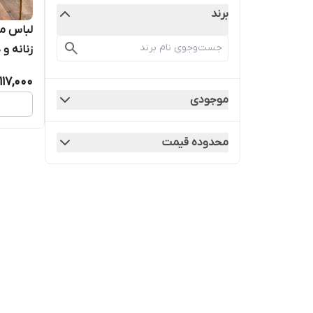
برند
لباس مج
زنانه و دخ
117,000
موجودی
محدوده قیمت