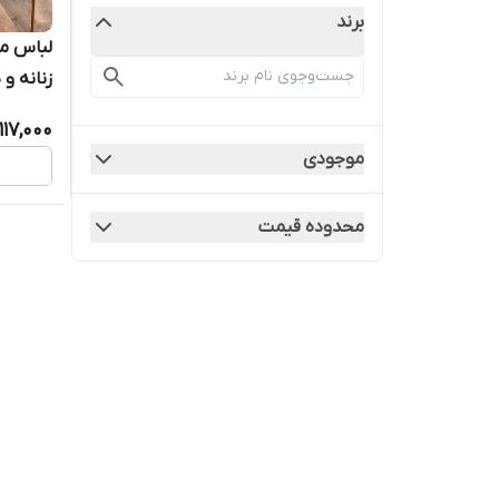
برند
لباس مج
زنانه و دخ
117,000
موجودی
محدوده قیمت