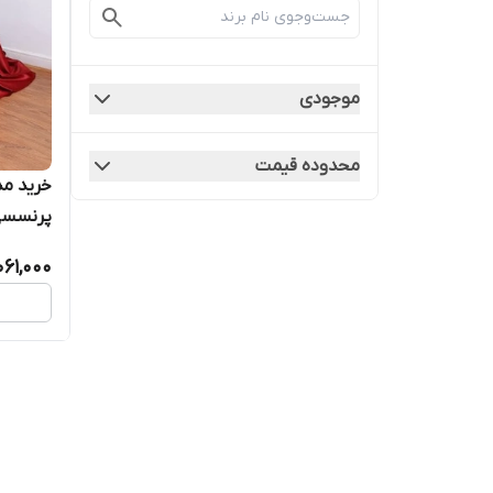
موجودی
محدوده قیمت
خرید مد
پرنسسی 
061,000