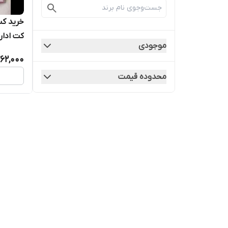
خرید کت
کت اداری
موجودی
62,000
محدوده قیمت