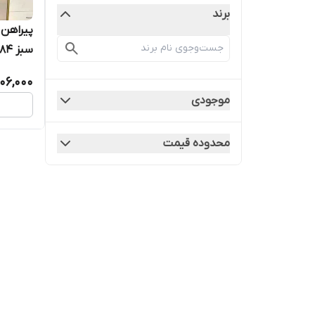
برند
پیراهن
سبز ۱۸۴
06,000
موجودی
محدوده قیمت