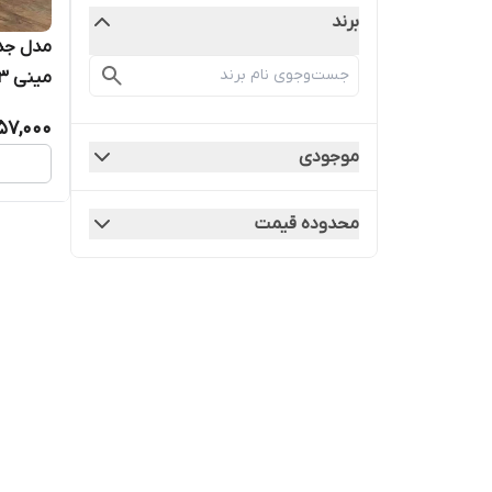
برند
مدل جد
مینی ۱۷۳
57,000
موجودی
محدوده قیمت