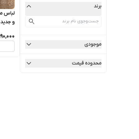
برند
لباس مج
و جدید ۱۷۵
190,000
موجودی
محدوده قیمت