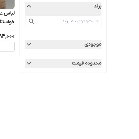
برند
لباس عق
خواستگا
584,000
موجودی
محدوده قیمت