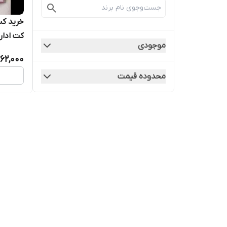
خرید کت
کت اداری
موجودی
62,000
محدوده قیمت