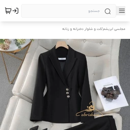
مجلسی ابریشم
/
کت و شلوار دخترانه و زنانه