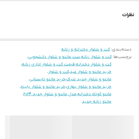
دوستان عزیز در صورت وجود هر گونه مشکل در لباس امکان تعویض
نظرات
محصول وجود دارد. این سایت فقط امکان تعویض سایز دارد و مرجوع
ندارد لطفا در انتخاب خود دقت فرمائید ۰
دسته‌بندی
:
کت و شلوار دخترانه و زنانه
برچسب‌ها :
کت و شلوار زنانه
،
ست مانتو و شلوار دانشجویی
،
کت و شلوار دخترانه
،
قیمت کت و شلوار اداری زنانه
،
خرید مانتو و شلوار عید
،
کت و شلوار
،
مانتو و شلوار جدید شیک
،
خرید مانتو تابستانی
،
خرید مانتو و شلوار بهاری
،
خرید مانتو و شلوار پاییزه
،
مانتو کوتاه دخترانه
،
مدل مانتو و شلوار جدید ۲۰۲۴
،
مانتو زنانه جدید