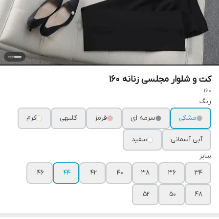
کت و شلوار مجلسی زنانه ۱۶۰
160
رنگ
مشکی
سرمه ای
قرمز
گلبهی
کرم
آبی آسمانی
سفید
سایز
۴۶
۴۴
۴۲
۴۰
۳۸
۳۶
۳۴
۵۲
۵۰
۴۸