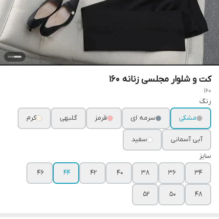
کت و شلوار مجلسی زنانه ۱۶۰
160
رنگ
مشکی
سرمه ای
قرمز
گلبهی
کرم
آبی آسمانی
سفید
سایز
۴۶
۴۴
۴۲
۴۰
۳۸
۳۶
۳۴
۵۲
۵۰
۴۸