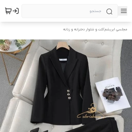
مجلسی ابریشم
/
کت و شلوار دخترانه و زنانه