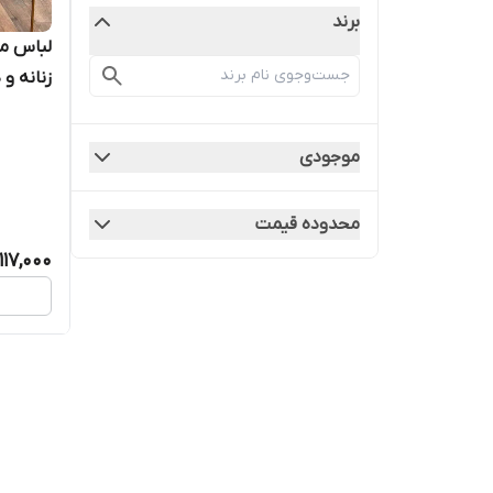
برند
لباس مج
زنانه و دخ
موجودی
محدوده قیمت
117,000