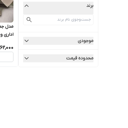
برند
مدل جدی
اداری و 
موجودی
62,000
محدوده قیمت