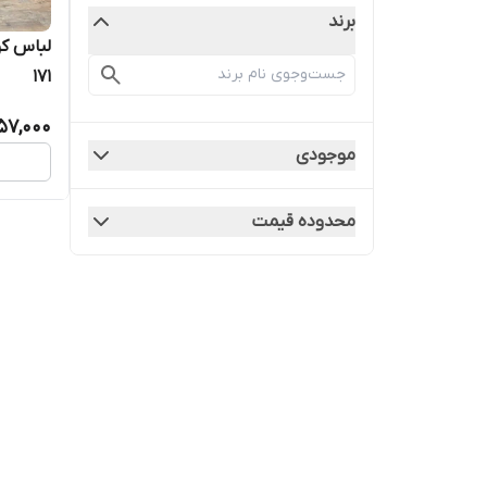
برند
لباس ک
۱۷۱
57,000
موجودی
محدوده قیمت