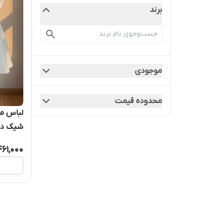
برند
موجودی
محدوده قیمت
لباس م
شیک دختر
461,000