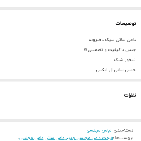
توضیحات
دامن ساتن شیک دخترونه
جنس با کیفیت و تضمینی🎀
تنخور شیک
جنس ساتن ال ایکس
۰۹۱۴۳۷۲۷۸۲۸
نظرات
دوستان عزیز در صورت وجود هر گونه مشکل در لباس امکان تعویض
محصول وجود دارد. این سایت فقط امکان تعویض سایز دارد و مرجوع
ندارد لطفا در انتخاب خود دقت فرمائید ۰
دسته‌بندی
:
لباس مجلسی
برچسب‌ها :
قیمت دامن مجلسی جدید
،
دامن ساتن
،
دامن مجلسی
،