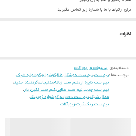
برای ارتباط با ما با شماره زیر تماس بگیرید
۰۹۱۴۳۷۲۷۸۲۸
نظرات
دسته‌بندی
:
بدلیجات و زیورآلات
برچسب‌ها :
نیم ست
،
نیم ست خوشگل
،
طلا
،
گوشواره
،
گوشواره شیک
،
نیم ست دایره ای
،
نیم ست زنانه
،
بدلیجات
،
گردنبند جدید
،
نیم ست جدید
،
نیم ست طلایی
،
نیم ست نگین دار
،
مدال شیک
،
نیم ست دخترانه
،
گوشواره ژوپینگ
،
نیم ست رنگ ثابت
،
زیورآلات