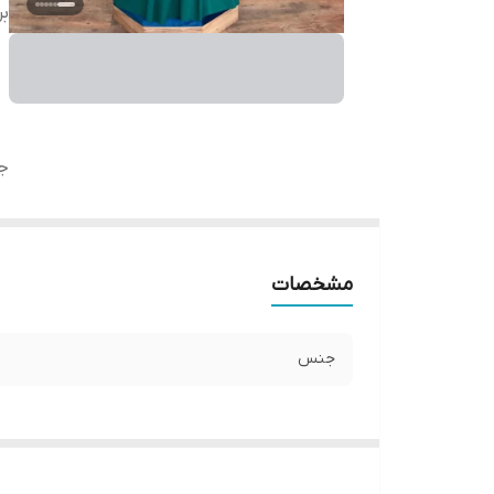
بر
ج
مشخصات
جنس